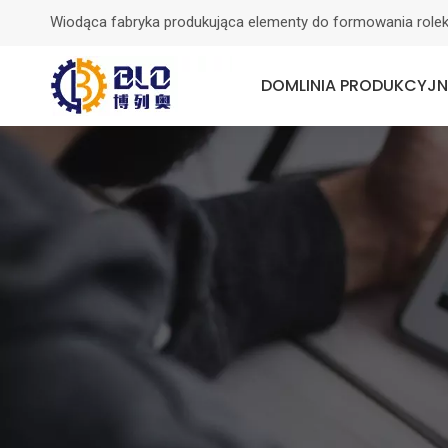
Wiodąca fabryka produkująca elementy do formowania rolek
DOM
LINIA PRODUKCYJ