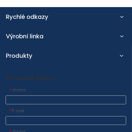
Rychlé odkazy
Výrobní linka
Produkty
Zanechat zprávu
Jméno
*
E-mail
*
Zpráva
*